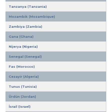
Tanzanya (Tanzania)
Mozambik (Mozambique)
Zambiya (Zambia)
Gana (Ghana)
Nijerya (Nigeria)
Senegal (Senegal)
Fas (Morocco)
Cezayir (Algeria)
Tunus (Tunisia)
Ürdün (Jordan)
İsrail (Israel)