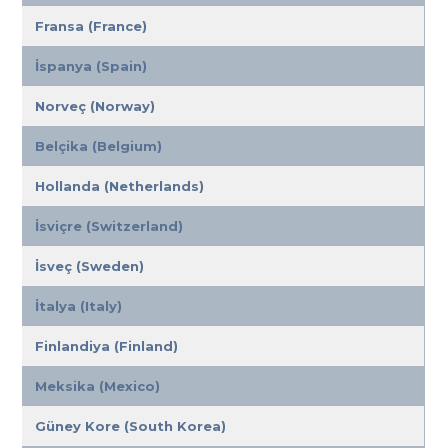
Fransa (France)
İspanya (Spain)
Norveç (Norway)
Belçika (Belgium)
Hollanda (Netherlands)
İsviçre (Switzerland)
İsveç (Sweden)
İtalya (Italy)
Finlandiya (Finland)
Meksika (Mexico)
Güney Kore (South Korea)