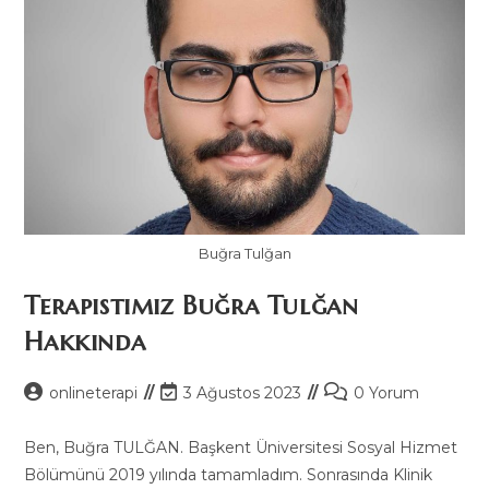
Buğra Tulğan
Terapistimiz Buğra Tulğan
Hakkında
Post
Post
Post
onlineterapi
3 Ağustos 2023
0 Yorum
author:
last
comments:
modified:
Ben, Buğra TULĞAN. Başkent Üniversitesi Sosyal Hizmet
Bölümünü 2019 yılında tamamladım. Sonrasında Klinik