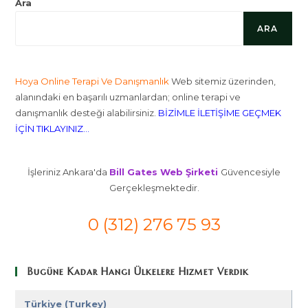
Hakkında
Ara
ARA
Hoya Online Terapi Ve Danışmanlık
Web sitemiz üzerinden,
alanındaki en başarılı uzmanlardan; online terapi ve
danışmanlık desteği alabilirsiniz.
BİZİMLE İLETİŞİME GEÇMEK
İÇİN TIKLAYINIZ...
İşleriniz Ankara'da
Bill Gates Web Şirketi
Güvencesiyle
Gerçekleşmektedir.
0 (312) 276 75 93
Bugüne Kadar Hangi Ülkelere Hizmet Verdik
Türkiye (Turkey)