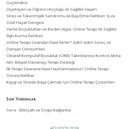
Güçlendirin
Diyetisyen ve Öğrenci Koçluğu ile Sağlıklı Yaşam
Stres ve Tükenmişlik Sendromu ile Baş Etme Rehberi: İş ve
Özel Hayat Dengesi
Yeme Bozuklukları ve Beden Algısı: Online Terapi ile Sağlıklı
İlişki Kurma Rehberi
Online Terapi Seansları Nasıl İlerler? Adım Adım Süreç ve
Danışan Deneyimleri
Obsesif Kompulsif Bozukluk (OKB) Takıntılarınızı Kontrol Altına
Alın: Bilişsel Davranışçı Terapi Desteği
İlk Terapi Seansına Nasıl Hazırlanmalısınız? Online Terapi
Öncesi Rehber
Kaygı ve Stresle Başa Çıkmak İçin Online Terapi Çözümleri
Son Yorumlar
Sena
-
Bilinçaltı ve Doğa Bağlantısı
AĞUSTOS 2026