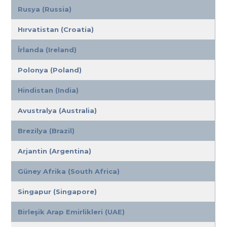
Rusya (Russia)
Hırvatistan (Croatia)
İrlanda (Ireland)
Polonya (Poland)
Hindistan (India)
Avustralya (Australia)
Brezilya (Brazil)
Arjantin (Argentina)
Güney Afrika (South Africa)
Singapur (Singapore)
Birleşik Arap Emirlikleri (UAE)