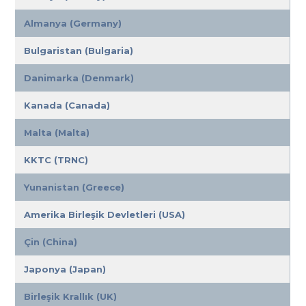
Almanya (Germany)
Bulgaristan (Bulgaria)
Danimarka (Denmark)
Kanada (Canada)
Malta (Malta)
KKTC (TRNC)
Yunanistan (Greece)
Amerika Birleşik Devletleri (USA)
Çin (China)
Japonya (Japan)
Birleşik Krallık (UK)