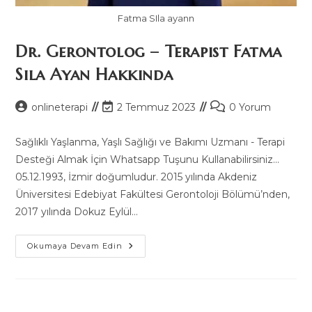
Fatma SIla ayann
Dr. Gerontolog – Terapist Fatma
Sıla Ayan Hakkında
Post
Post
Post
onlineterapi
2 Temmuz 2023
0 Yorum
author:
last
comments:
modified:
Sağlıklı Yaşlanma, Yaşlı Sağlığı ve Bakımı Uzmanı - Terapi
Desteği Almak İçin Whatsapp Tuşunu Kullanabilirsiniz...
05.12.1993, İzmir doğumludur. 2015 yılında Akdeniz
Üniversitesi Edebiyat Fakültesi Gerontoloji Bölümü’nden,
2017 yılında Dokuz Eylül…
Dr.
Okumaya Devam Edin
Gerontolog
–
Terapist
Fatma
Sıla
Ayan