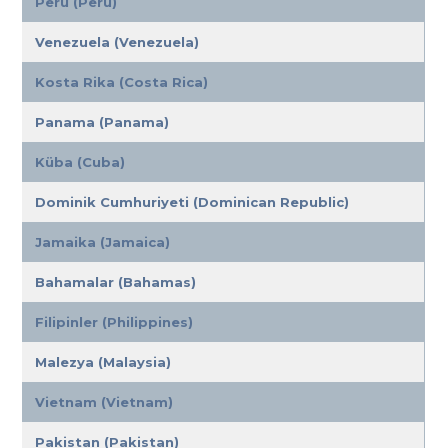
Peru (Peru)
Venezuela (Venezuela)
Kosta Rika (Costa Rica)
Panama (Panama)
Küba (Cuba)
Dominik Cumhuriyeti (Dominican Republic)
Jamaika (Jamaica)
Bahamalar (Bahamas)
Filipinler (Philippines)
Malezya (Malaysia)
Vietnam (Vietnam)
Pakistan (Pakistan)