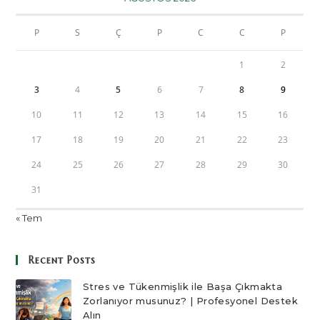
P
S
Ç
P
C
C
P
1
2
3
4
5
6
7
8
9
10
11
12
13
14
15
16
17
18
19
20
21
22
23
24
25
26
27
28
29
30
31
« Tem
Recent Posts
Stres ve Tükenmişlik ile Başa Çıkmakta
Zorlanıyor musunuz? | Profesyonel Destek
Alın