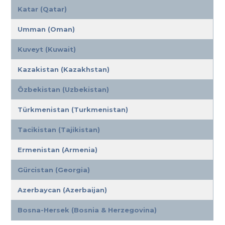
Katar (Qatar)
Umman (Oman)
Kuveyt (Kuwait)
Kazakistan (Kazakhstan)
Özbekistan (Uzbekistan)
Türkmenistan (Turkmenistan)
Tacikistan (Tajikistan)
Ermenistan (Armenia)
Gürcistan (Georgia)
Azerbaycan (Azerbaijan)
Bosna-Hersek (Bosnia & Herzegovina)