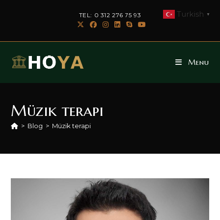
Skip
Turkish
TEL: 0 312 276 75 93
▼
to
content
Menu
Müzik terapi
>
Blog
>
Müzik terapi