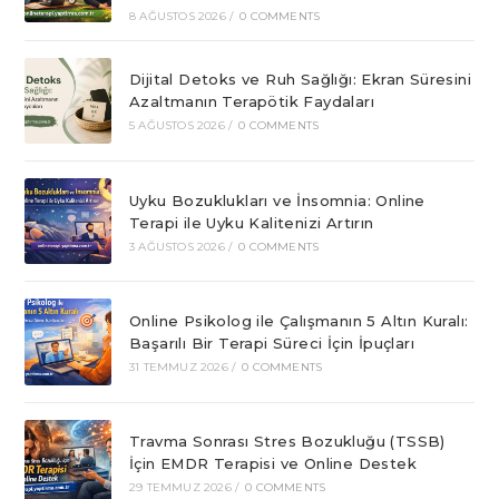
8 AĞUSTOS 2026
/
0 COMMENTS
Dijital Detoks ve Ruh Sağlığı: Ekran Süresini
Azaltmanın Terapötik Faydaları
5 AĞUSTOS 2026
/
0 COMMENTS
Uyku Bozuklukları ve İnsomnia: Online
Terapi ile Uyku Kalitenizi Artırın
3 AĞUSTOS 2026
/
0 COMMENTS
Online Psikolog ile Çalışmanın 5 Altın Kuralı:
Başarılı Bir Terapi Süreci İçin İpuçları
31 TEMMUZ 2026
/
0 COMMENTS
Travma Sonrası Stres Bozukluğu (TSSB)
İçin EMDR Terapisi ve Online Destek
29 TEMMUZ 2026
/
0 COMMENTS