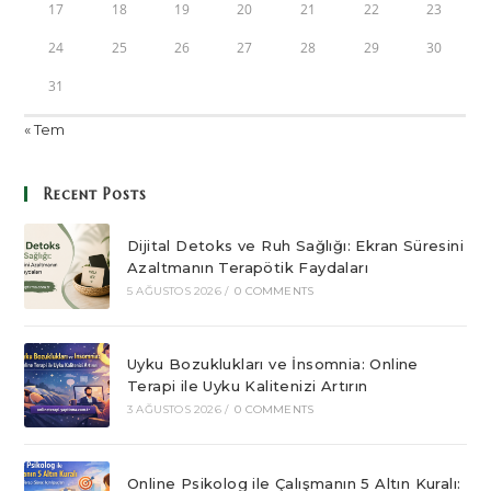
17
18
19
20
21
22
23
24
25
26
27
28
29
30
31
« Tem
Recent Posts
Dijital Detoks ve Ruh Sağlığı: Ekran Süresini
Azaltmanın Terapötik Faydaları
5 AĞUSTOS 2026
/
0 COMMENTS
Uyku Bozuklukları ve İnsomnia: Online
Terapi ile Uyku Kalitenizi Artırın
3 AĞUSTOS 2026
/
0 COMMENTS
Online Psikolog ile Çalışmanın 5 Altın Kuralı: