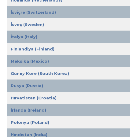
Hollanda (Netherlands)
İsviçre (Switzerland)
İsveç (Sweden)
İtalya (Italy)
Finlandiya (Finland)
Meksika (Mexico)
Güney Kore (South Korea)
Rusya (Russia)
Hırvatistan (Croatia)
İrlanda (Ireland)
Polonya (Poland)
Hindistan (India)