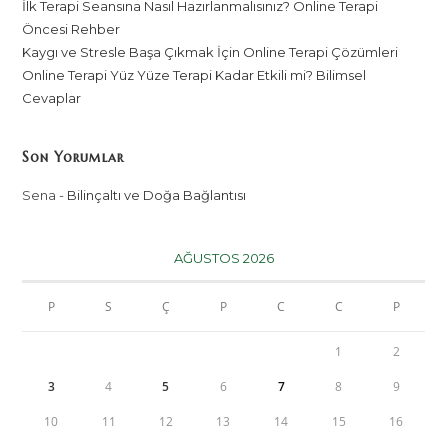
İlk Terapi Seansına Nasıl Hazırlanmalısınız? Online Terapi
Öncesi Rehber
Kaygı ve Stresle Başa Çıkmak İçin Online Terapi Çözümleri
Online Terapi Yüz Yüze Terapi Kadar Etkili mi? Bilimsel
Cevaplar
Son Yorumlar
Sena
-
Bilinçaltı ve Doğa Bağlantısı
AĞUSTOS 2026
P
S
Ç
P
C
C
P
1
2
3
4
5
6
7
8
9
10
11
12
13
14
15
16