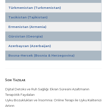
Türkmenistan (Turkmenistan)
Tacikistan (Tajikistan)
Ermenistan (Armenia)
Gürcistan (Georgia)
Azerbaycan (Azerbaijan)
Bosna-Hersek (Bosnia & Herzegovina)
Son Yazılar
Dijital Detoks ve Ruh Sağlığı: Ekran Süresini Azaltmanın
Terapötik Faydaları
Uyku Bozuklukları ve İnsomnia: Online Terapi ile Uyku Kalitenizi
Artırın