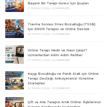
Başarılı Bir Terapi Süreci İçin İpuçları
31 TEMMUZ 2026
/
0 COMMENTS
Travma Sonrası Stres Bozukluğu (TSSB)
İçin EMDR Terapisi ve Online Destek
29 TEMMUZ 2026
/
0 COMMENTS
Online Terapi Nedir ve Nasıl Çalışır?
Uzmanlardan Adım Adım Rehber
27 TEMMUZ 2026
/
0 COMMENTS
Kaygı Bozukluğu ve Panik Atak için Online
Terapi Desteği: Anksiyetenizi Yönetme
Stratejileri
26 TEMMUZ 2026
/
0 COMMENTS
Çift ve Aile Terapisi Artık Online: İlişkilerinizi
Evinizin Konforunda Güçlendirin