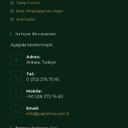
Talep Formu
Bize Whatsapp'tan Ulaşın
Ana Sayfa
İletişim Bilgilerimiz
Aşağıda listelenmiştir.
Adres:
Ankara, Türkiye
Tel:
0 (312) 276 75 93
Mobile:
+90 538 373 74 60
Email:
Opens
info@yaptirma.com.tr
in
your
Bizimle İletişime Geç