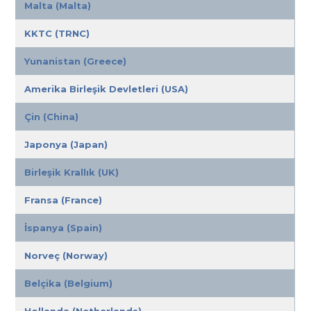
Malta (Malta)
KKTC (TRNC)
Yunanistan (Greece)
Amerika Birleşik Devletleri (USA)
Çin (China)
Japonya (Japan)
Birleşik Krallık (UK)
Fransa (France)
İspanya (Spain)
Norveç (Norway)
Belçika (Belgium)