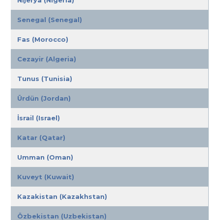
Nijerya (Nigeria)
Senegal (Senegal)
Fas (Morocco)
Cezayir (Algeria)
Tunus (Tunisia)
Ürdün (Jordan)
İsrail (Israel)
Katar (Qatar)
Umman (Oman)
Kuveyt (Kuwait)
Kazakistan (Kazakhstan)
Özbekistan (Uzbekistan)