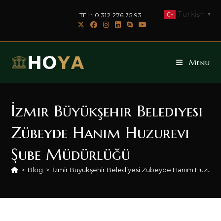
Skip
Turkish
TEL: 0 312 276 75 93
▼
to
content
Menu
İzmir Büyükşehir Belediyesi
Zübeyde Hanım Huzurevi
Şube Müdürlüğü
>
Blog
>
İzmir Büyükşehir Belediyesi Zübeyde Hanım Huzure