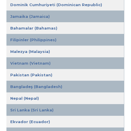
Dominik Cumhuriyeti (Dominican Republic)
Jamaika (Jamaica)
Bahamalar (Bahamas)
Filipinler (Philippines)
Malezya (Malaysia)
Vietnam (Vietnam)
Pakistan (Pakistan)
Bangladeş (Bangladesh)
Nepal (Nepal)
Sri Lanka (Sri Lanka)
Ekvador (Ecuador)