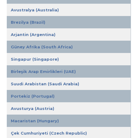
Avustralya (Australia)
Brezilya (Brazil)
Arjantin (Argentina)
Güney Afrika (South Africa)
Singapur (Singapore)
Birleşik Arap Emirlikleri (UAE)
Suudi Arabistan (Saudi Arabia)
Portekiz (Portugal)
Avusturya (Austria)
Macaristan (Hungary)
Çek Cumhuriyeti (Czech Republic)