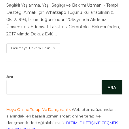
modified:
Sağlıklı Yaşlanma, Yaşlı Sağlığı ve Bakımı Uzmanı - Terapi
Desteği Almak İçin Whatsapp Tuşunu Kullanabilirsiniz...
05.12.1993, İzmir doğumludur. 2015 yılında Akdeniz
Üniversitesi Edebiyat Fakültesi Gerontoloji Bölümü’nden,
2017 yılında Dokuz Eylül…
Dr.
Okumaya Devam Edin
Gerontolog
–
Terapist
Fatma
Sıla
Ayan
Hakkında
Ara
ARA
Hoya Online Terapi Ve Danışmanlık
Web sitemiz üzerinden,
alanındaki en başarılı uzmanlardan; online terapi ve
danışmanlık desteği alabilirsiniz.
BİZİMLE İLETİŞİME GEÇMEK