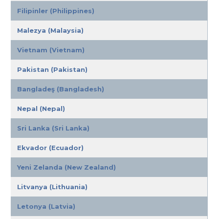
Filipinler (Philippines)
Malezya (Malaysia)
Vietnam (Vietnam)
Pakistan (Pakistan)
Bangladeş (Bangladesh)
Nepal (Nepal)
Sri Lanka (Sri Lanka)
Ekvador (Ecuador)
Yeni Zelanda (New Zealand)
Litvanya (Lithuania)
Letonya (Latvia)