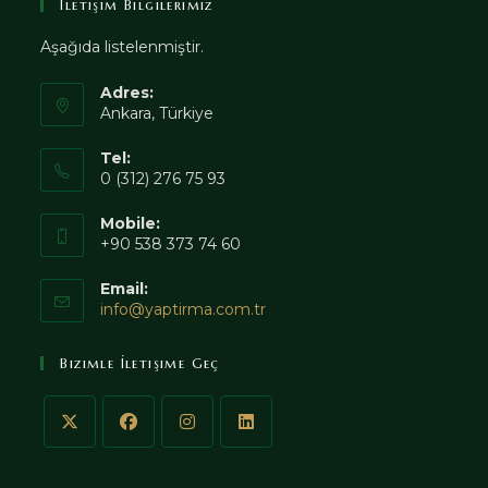
İletişim Bilgilerimiz
Aşağıda listelenmiştir.
Adres:
Ankara, Türkiye
Tel:
0 (312) 276 75 93
Mobile:
+90 538 373 74 60
Email:
Opens
info@yaptirma.com.tr
in
your
Bizimle İletişime Geç
application