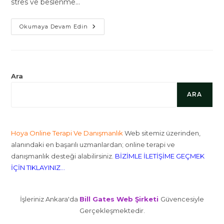
stres ve beslenme…
Bellek
Okumaya Devam Edin
Ve
Beyin
Sağlığı
İçin
Besin
Takviyeleri
Ara
ARA
Hoya Online Terapi Ve Danışmanlık
Web sitemiz üzerinden,
alanındaki en başarılı uzmanlardan; online terapi ve
danışmanlık desteği alabilirsiniz.
BİZİMLE İLETİŞİME GEÇMEK
İÇİN TIKLAYINIZ...
İşleriniz Ankara'da
Bill Gates Web Şirketi
Güvencesiyle
Gerçekleşmektedir.