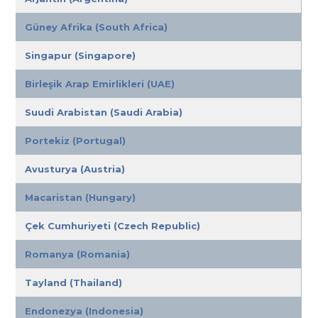
Güney Afrika (South Africa)
Singapur (Singapore)
Birleşik Arap Emirlikleri (UAE)
Suudi Arabistan (Saudi Arabia)
Portekiz (Portugal)
Avusturya (Austria)
Macaristan (Hungary)
Çek Cumhuriyeti (Czech Republic)
Romanya (Romania)
Tayland (Thailand)
Endonezya (Indonesia)