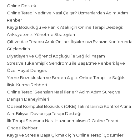
Online Destek
Online Terapi Nedir ve Nasıl Çalışır? Uzmanlardan Adım Adım
Rehber
Kaygı Bozukluğu ve Panik Atak için Online Terapi Desteği:
Anksiyetenizi Yönetme Stratejileri
Çift ve Aile Terapisi Artık Online: İlişkilerinizi Evinizin Konforunda
Güçlendirin
Diyetisyen ve Öğrenci Koçluğu ile Sağlıklı Yaşam
Stres ve Tükenmişlik Sendromu ile Baş Etme Rehberi: İş ve
Özel Hayat Dengesi
Yeme Bozuklukları ve Beden Algısı: Online Terapi ile Sağlıklı
İlişki Kurma Rehberi
Online Terapi Seansları Nasıl İlerler? Adım Adım Süreç ve
Danışan Deneyimleri
Obsesif Kompulsif Bozukluk (OKB) Takıntılarınızı Kontrol Altına
Alın: Bilişsel Davranışçı Terapi Desteği
İlk Terapi Seansına Nasıl Hazırlanmalısınız? Online Terapi
Öncesi Rehber
Kaygı ve Stresle Başa Çıkmak İçin Online Terapi Çözümleri