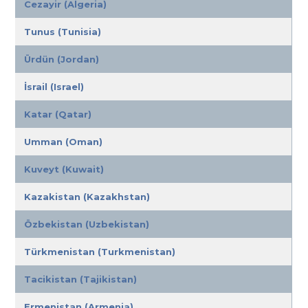
Cezayir (Algeria)
Tunus (Tunisia)
Ürdün (Jordan)
İsrail (Israel)
Katar (Qatar)
Umman (Oman)
Kuveyt (Kuwait)
Kazakistan (Kazakhstan)
Özbekistan (Uzbekistan)
Türkmenistan (Turkmenistan)
Tacikistan (Tajikistan)
Ermenistan (Armenia)