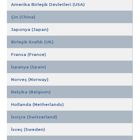
Amerika Birleşik Devletleri (USA)
Çin (China)
Japonya (Japan)
Birleşik Krallık (UK)
Fransa (France)
İspanya (Spain)
Norveç (Norway)
Belçika (Belgium)
Hollanda (Netherlands)
İsviçre (Switzerland)
İsveç (Sweden)