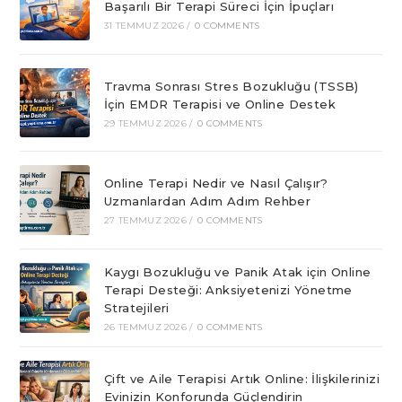
Başarılı Bir Terapi Süreci İçin İpuçları
31 TEMMUZ 2026
/
0 COMMENTS
Travma Sonrası Stres Bozukluğu (TSSB)
İçin EMDR Terapisi ve Online Destek
29 TEMMUZ 2026
/
0 COMMENTS
Online Terapi Nedir ve Nasıl Çalışır?
Uzmanlardan Adım Adım Rehber
27 TEMMUZ 2026
/
0 COMMENTS
Kaygı Bozukluğu ve Panik Atak için Online
Terapi Desteği: Anksiyetenizi Yönetme
Stratejileri
26 TEMMUZ 2026
/
0 COMMENTS
Çift ve Aile Terapisi Artık Online: İlişkilerinizi
Evinizin Konforunda Güçlendirin