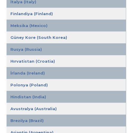
İtalya (Italy)
Finlandiya (Finland)
Meksika (Mexico)
Güney Kore (South Korea)
Rusya (Russia)
Hırvatistan (Croatia)
İrlanda (Ireland)
Polonya (Poland)
Hindistan (India)
Avustralya (Australia)
Brezilya (Brazil)
Arjantin (Argentina)