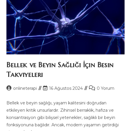
Bellek ve Beyin Sağlığı İçin Besin
Takviyeleri
Post
Post
Post
onlineterapi
16 Ağustos 2024
0 Yorum
author:
last
comments:
modified:
Bellek ve beyin sağlığı, yaşam kalitesini doğrudan
etkileyen kritik unsurlardır. Zihinsel berraklık, hafıza ve
konsantrasyon gibi bilişsel yetenekler, sağlıklı bir beyin
fonksiyonuna bağlıdır. Ancak, modern yaşamın getirdiği