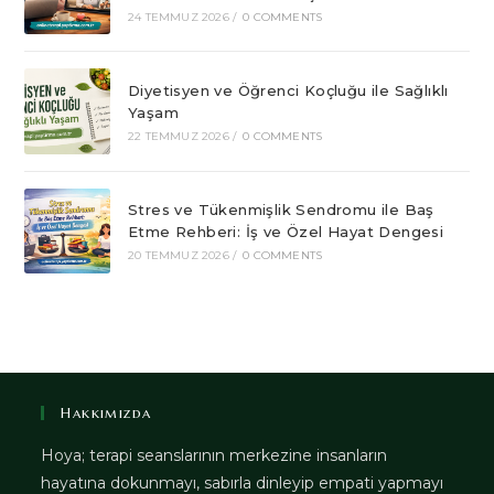
24 TEMMUZ 2026
/
0 COMMENTS
Diyetisyen ve Öğrenci Koçluğu ile Sağlıklı
Yaşam
22 TEMMUZ 2026
/
0 COMMENTS
Stres ve Tükenmişlik Sendromu ile Baş
Etme Rehberi: İş ve Özel Hayat Dengesi
20 TEMMUZ 2026
/
0 COMMENTS
Hakkımızda
Hoya; terapi seanslarının merkezine insanların
hayatına dokunmayı, sabırla dinleyip empati yapmayı