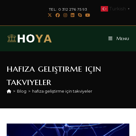
Skip
Turkish
TEL: 0 312 276 75 93
▼
to
content
Menu
hafıza geliştirme için
takviyeler
>
Blog
>
hafıza geliştirme için takviyeler