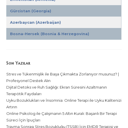
Gürcistan (Georgia)
Azerbaycan (Azerbaijan)
Bosna-Hersek (Bosnia & Herzegovina)
Son Yazılar
Stres ve Tükenmişlik ile Başa Çıkmakta Zorlanıyor musunuz? |
Profesyonel Destek Alın
Dijital Detoks ve Ruh Sağlığı: Ekran Süresini Azaltmanın
Terapötik Faydaları
Uyku Bozuklukları ve İnsomnia: Online Terapi ile Uyku Kalitenizi
Artırın
Online Psikolog ile Çalışmanın 5 Altın Kuralı: Başarılı Bir Terapi
Süreci İçin İpuçları
Travma Sonrası Stres Bozukluğu (TSSB) İçin EMDR Terapisi ve