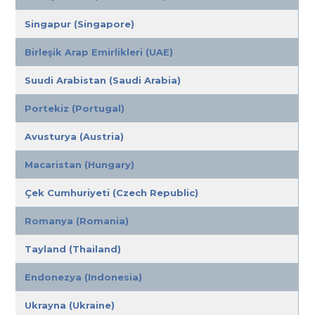
Singapur (Singapore)
Birleşik Arap Emirlikleri (UAE)
Suudi Arabistan (Saudi Arabia)
Portekiz (Portugal)
Avusturya (Austria)
Macaristan (Hungary)
Çek Cumhuriyeti (Czech Republic)
Romanya (Romania)
Tayland (Thailand)
Endonezya (Indonesia)
Ukrayna (Ukraine)