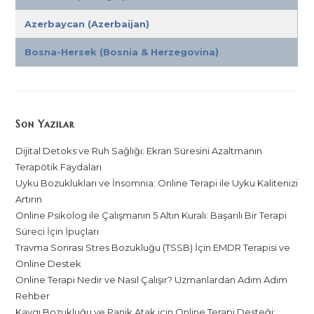
Azerbaycan (Azerbaijan)
Bosna-Hersek (Bosnia & Herzegovina)
Son Yazılar
Dijital Detoks ve Ruh Sağlığı: Ekran Süresini Azaltmanın
Terapötik Faydaları
Uyku Bozuklukları ve İnsomnia: Online Terapi ile Uyku Kalitenizi
Artırın
Online Psikolog ile Çalışmanın 5 Altın Kuralı: Başarılı Bir Terapi
Süreci İçin İpuçları
Travma Sonrası Stres Bozukluğu (TSSB) İçin EMDR Terapisi ve
Online Destek
Online Terapi Nedir ve Nasıl Çalışır? Uzmanlardan Adım Adım
Rehber
Kaygı Bozukluğu ve Panik Atak için Online Terapi Desteği: