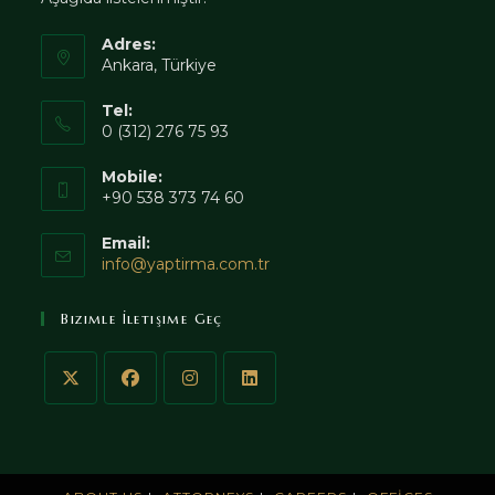
Adres:
Ankara, Türkiye
Tel:
0 (312) 276 75 93
Mobile:
+90 538 373 74 60
Email:
Opens
info@yaptirma.com.tr
in
your
Bizimle İletişime Geç
application