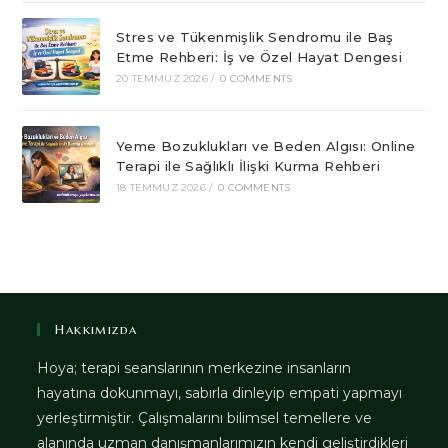
Stres ve Tükenmişlik Sendromu ile Baş
Etme Rehberi: İş ve Özel Hayat Dengesi
20 TEMMUZ 2026
/
0 COMMENTS
Yeme Bozuklukları ve Beden Algısı: Online
Terapi ile Sağlıklı İlişki Kurma Rehberi
18 TEMMUZ 2026
/
0 COMMENTS
Hakkımızda
Hoya; terapi seanslarının merkezine insanların
hayatına dokunmayı, sabırla dinleyip empati yapmayı
yerleştirmiştir. Çalışmalarını bilimsel temellere ve
alanında uzman danışmanlarımızın kendi geliştirdikleri