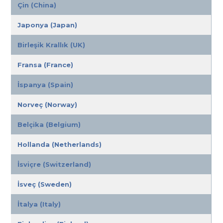
Çin (China)
Japonya (Japan)
Birleşik Krallık (UK)
Fransa (France)
İspanya (Spain)
Norveç (Norway)
Belçika (Belgium)
Hollanda (Netherlands)
İsviçre (Switzerland)
İsveç (Sweden)
İtalya (Italy)