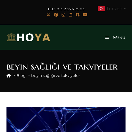
Skip
Turkish
TEL: 0 312 276 75 93
▼
to
content
Menu
beyin sağlığı ve takviyeler
>
Blog
>
beyin sağlığı ve takviyeler