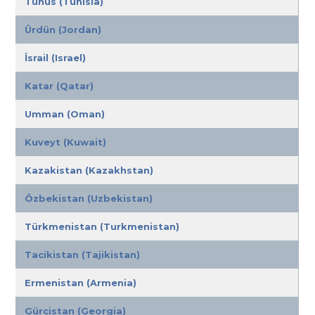
Tunus (Tunisia)
Ürdün (Jordan)
İsrail (Israel)
Katar (Qatar)
Umman (Oman)
Kuveyt (Kuwait)
Kazakistan (Kazakhstan)
Özbekistan (Uzbekistan)
Türkmenistan (Turkmenistan)
Tacikistan (Tajikistan)
Ermenistan (Armenia)
Gürcistan (Georgia)