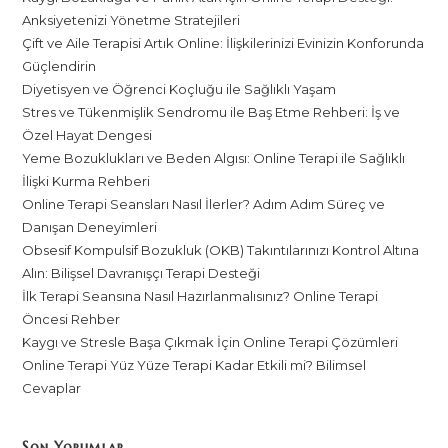
Anksiyetenizi Yönetme Stratejileri
Çift ve Aile Terapisi Artık Online: İlişkilerinizi Evinizin Konforunda
Güçlendirin
Diyetisyen ve Öğrenci Koçluğu ile Sağlıklı Yaşam
Stres ve Tükenmişlik Sendromu ile Baş Etme Rehberi: İş ve
Özel Hayat Dengesi
Yeme Bozuklukları ve Beden Algısı: Online Terapi ile Sağlıklı
İlişki Kurma Rehberi
Online Terapi Seansları Nasıl İlerler? Adım Adım Süreç ve
Danışan Deneyimleri
Obsesif Kompulsif Bozukluk (OKB) Takıntılarınızı Kontrol Altına
Alın: Bilişsel Davranışçı Terapi Desteği
İlk Terapi Seansına Nasıl Hazırlanmalısınız? Online Terapi
Öncesi Rehber
Kaygı ve Stresle Başa Çıkmak İçin Online Terapi Çözümleri
Online Terapi Yüz Yüze Terapi Kadar Etkili mi? Bilimsel
Cevaplar
Son Yorumlar