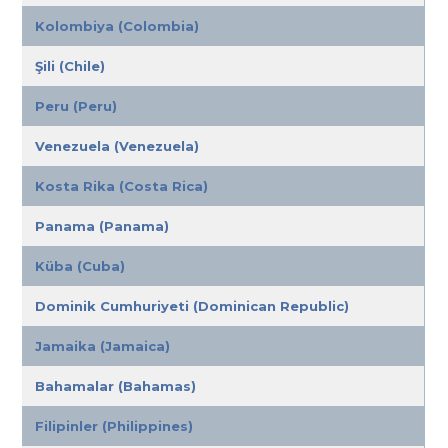
Kolombiya (Colombia)
Şili (Chile)
Peru (Peru)
Venezuela (Venezuela)
Kosta Rika (Costa Rica)
Panama (Panama)
Küba (Cuba)
Dominik Cumhuriyeti (Dominican Republic)
Jamaika (Jamaica)
Bahamalar (Bahamas)
Filipinler (Philippines)