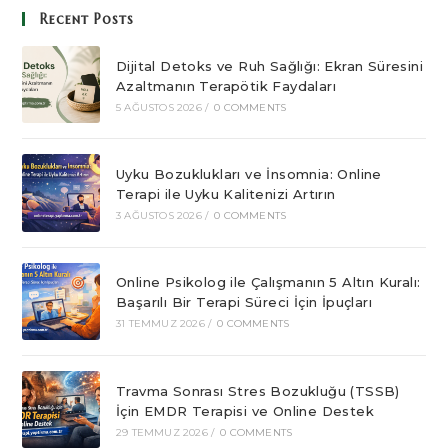
Recent Posts
Dijital Detoks ve Ruh Sağlığı: Ekran Süresini
Azaltmanın Terapötik Faydaları
5 AĞUSTOS 2026
/
0 COMMENTS
Uyku Bozuklukları ve İnsomnia: Online
Terapi ile Uyku Kalitenizi Artırın
3 AĞUSTOS 2026
/
0 COMMENTS
Online Psikolog ile Çalışmanın 5 Altın Kuralı:
Başarılı Bir Terapi Süreci İçin İpuçları
31 TEMMUZ 2026
/
0 COMMENTS
Travma Sonrası Stres Bozukluğu (TSSB)
İçin EMDR Terapisi ve Online Destek
29 TEMMUZ 2026
/
0 COMMENTS