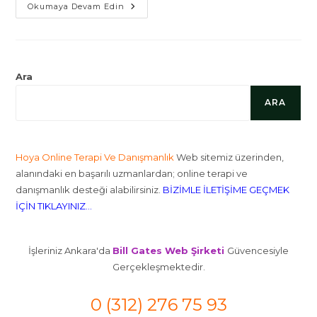
Bellek
Okumaya Devam Edin
Ve
Beyin
Sağlığı
İçin
Besin
Takviyeleri
Ara
ARA
Hoya Online Terapi Ve Danışmanlık
Web sitemiz üzerinden,
alanındaki en başarılı uzmanlardan; online terapi ve
danışmanlık desteği alabilirsiniz.
BİZİMLE İLETİŞİME GEÇMEK
İÇİN TIKLAYINIZ...
İşleriniz Ankara'da
Bill Gates Web Şirketi
Güvencesiyle
Gerçekleşmektedir.
0 (312) 276 75 93