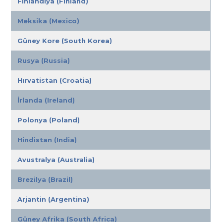
Finlandiya (Finland)
Meksika (Mexico)
Güney Kore (South Korea)
Rusya (Russia)
Hırvatistan (Croatia)
İrlanda (Ireland)
Polonya (Poland)
Hindistan (India)
Avustralya (Australia)
Brezilya (Brazil)
Arjantin (Argentina)
Güney Afrika (South Africa)