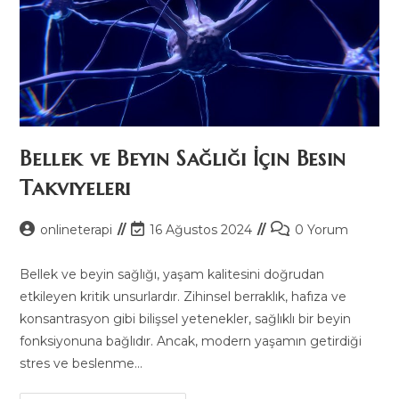
Bellek ve Beyin Sağlığı İçin Besin
Takviyeleri
Post
Post
Post
onlineterapi
16 Ağustos 2024
0 Yorum
author:
last
comments:
modified:
Bellek ve beyin sağlığı, yaşam kalitesini doğrudan
etkileyen kritik unsurlardır. Zihinsel berraklık, hafıza ve
konsantrasyon gibi bilişsel yetenekler, sağlıklı bir beyin
fonksiyonuna bağlıdır. Ancak, modern yaşamın getirdiği
stres ve beslenme…