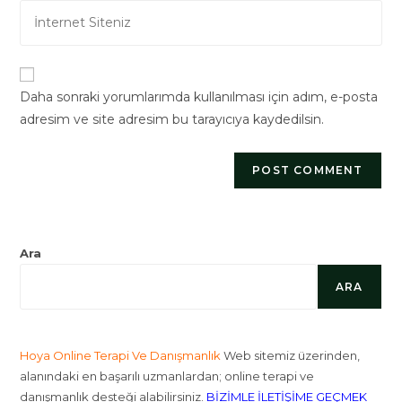
Enter
address
comment
your
to
website
comment
URL
Daha sonraki yorumlarımda kullanılması için adım, e-posta
(optional)
adresim ve site adresim bu tarayıcıya kaydedilsin.
Ara
ARA
Hoya Online Terapi Ve Danışmanlık
Web sitemiz üzerinden,
alanındaki en başarılı uzmanlardan; online terapi ve
danışmanlık desteği alabilirsiniz.
BİZİMLE İLETİŞİME GEÇMEK