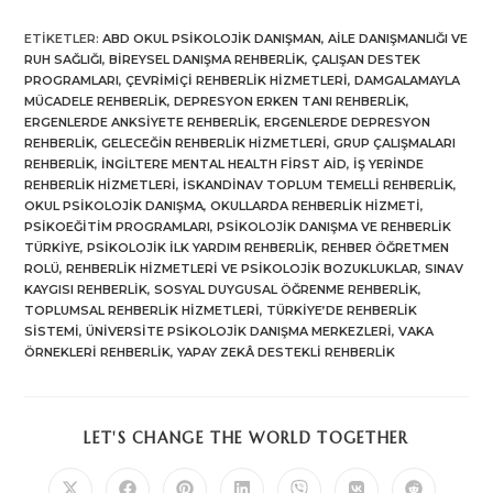
ETIKETLER
:
ABD OKUL PSIKOLOJIK DANIŞMAN
,
AILE DANIŞMANLIĞI VE
RUH SAĞLIĞI
,
BIREYSEL DANIŞMA REHBERLIK
,
ÇALIŞAN DESTEK
PROGRAMLARI
,
ÇEVRIMIÇI REHBERLIK HIZMETLERI
,
DAMGALAMAYLA
MÜCADELE REHBERLIK
,
DEPRESYON ERKEN TANI REHBERLIK
,
ERGENLERDE ANKSIYETE REHBERLIK
,
ERGENLERDE DEPRESYON
REHBERLIK
,
GELECEĞIN REHBERLIK HIZMETLERI
,
GRUP ÇALIŞMALARI
REHBERLIK
,
İNGILTERE MENTAL HEALTH FIRST AID
,
IŞ YERINDE
REHBERLIK HIZMETLERI
,
İSKANDINAV TOPLUM TEMELLI REHBERLIK
,
OKUL PSIKOLOJIK DANIŞMA
,
OKULLARDA REHBERLIK HIZMETI
,
PSIKOEĞITIM PROGRAMLARI
,
PSIKOLOJIK DANIŞMA VE REHBERLIK
TÜRKIYE
,
PSIKOLOJIK ILK YARDIM REHBERLIK
,
REHBER ÖĞRETMEN
ROLÜ
,
REHBERLIK HIZMETLERI VE PSIKOLOJIK BOZUKLUKLAR
,
SINAV
KAYGISI REHBERLIK
,
SOSYAL DUYGUSAL ÖĞRENME REHBERLIK
,
TOPLUMSAL REHBERLIK HIZMETLERI
,
TÜRKIYE’DE REHBERLIK
SISTEMI
,
ÜNIVERSITE PSIKOLOJIK DANIŞMA MERKEZLERI
,
VAKA
ÖRNEKLERI REHBERLIK
,
YAPAY ZEKÂ DESTEKLI REHBERLIK
SHARE
LET'S CHANGE THE WORLD TOGETHER
THIS
CONTENT