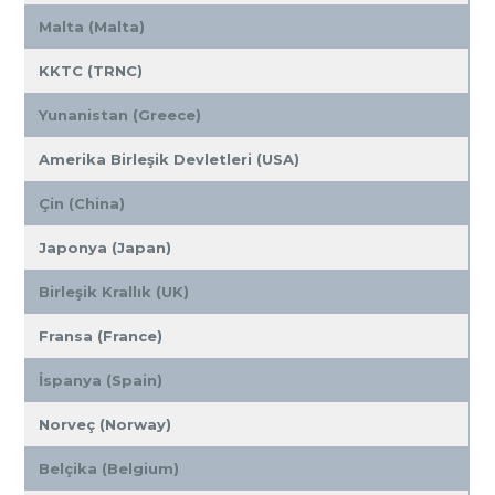
Malta (Malta)
KKTC (TRNC)
Yunanistan (Greece)
Amerika Birleşik Devletleri (USA)
Çin (China)
Japonya (Japan)
Birleşik Krallık (UK)
Fransa (France)
İspanya (Spain)
Norveç (Norway)
Belçika (Belgium)