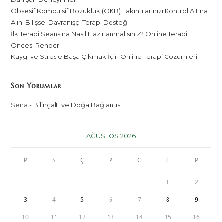
Obsesif Kompulsif Bozukluk (OKB) Takıntılarınızı Kontrol Altına
Alın: Bilişsel Davranışçı Terapi Desteği
İlk Terapi Seansına Nasıl Hazırlanmalısınız? Online Terapi
Öncesi Rehber
Kaygı ve Stresle Başa Çıkmak İçin Online Terapi Çözümleri
Son Yorumlar
Sena
-
Bilinçaltı ve Doğa Bağlantısı
AĞUSTOS 2026
P
S
Ç
P
C
C
P
1
2
3
4
5
6
7
8
9
10
11
12
13
14
15
16