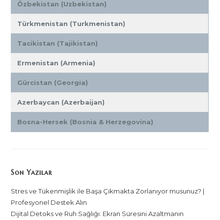
Özbekistan (Uzbekistan)
Türkmenistan (Turkmenistan)
Tacikistan (Tajikistan)
Ermenistan (Armenia)
Gürcistan (Georgia)
Azerbaycan (Azerbaijan)
Bosna-Hersek (Bosnia & Herzegovina)
Son Yazılar
Stres ve Tükenmişlik ile Başa Çıkmakta Zorlanıyor musunuz? |
Profesyonel Destek Alın
Dijital Detoks ve Ruh Sağlığı: Ekran Süresini Azaltmanın