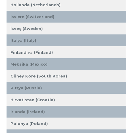
Hollanda (Netherlands)
İsviçre (Switzerland)
İsveç (Sweden)
İtalya (Italy)
Finlandiya (Finland)
Meksika (Mexico)
Güney Kore (South Korea)
Rusya (Russia)
Hırvatistan (Croatia)
İrlanda (Ireland)
Polonya (Poland)