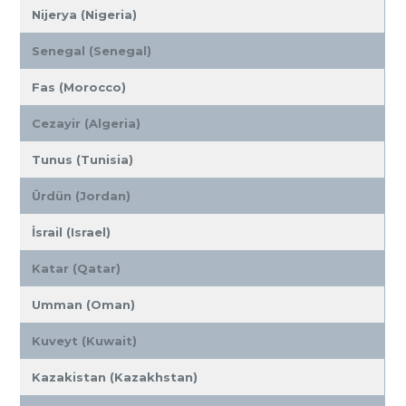
Nijerya (Nigeria)
Senegal (Senegal)
Fas (Morocco)
Cezayir (Algeria)
Tunus (Tunisia)
Ürdün (Jordan)
İsrail (Israel)
Katar (Qatar)
Umman (Oman)
Kuveyt (Kuwait)
Kazakistan (Kazakhstan)