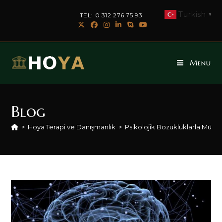
Skip
Turkish
TEL: 0 312 276 75 93
▼
to
content
Menu
Blog
>
Hoya Terapi ve Danışmanlık
>
Psikolojik Bozukluklarla Müca