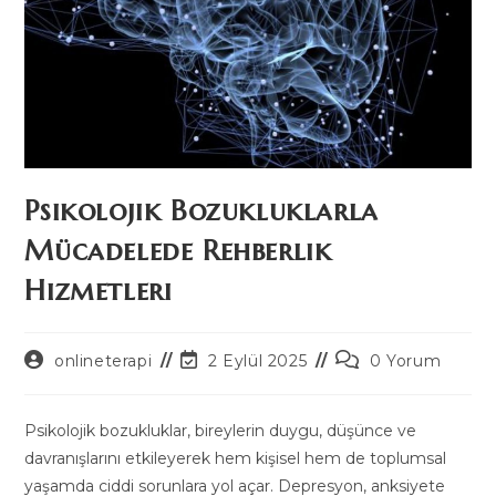
Psikolojik Bozukluklarla
Mücadelede Rehberlik
Hizmetleri
Post
Post
Post
onlineterapi
2 Eylül 2025
0 Yorum
author:
last
comments:
modified:
Psikolojik bozukluklar, bireylerin duygu, düşünce ve
davranışlarını etkileyerek hem kişisel hem de toplumsal
yaşamda ciddi sorunlara yol açar. Depresyon, anksiyete