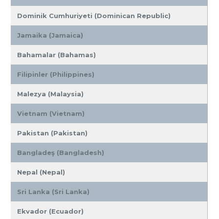
Dominik Cumhuriyeti (Dominican Republic)
Jamaika (Jamaica)
Bahamalar (Bahamas)
Filipinler (Philippines)
Malezya (Malaysia)
Vietnam (Vietnam)
Pakistan (Pakistan)
Bangladeş (Bangladesh)
Nepal (Nepal)
Sri Lanka (Sri Lanka)
Ekvador (Ecuador)