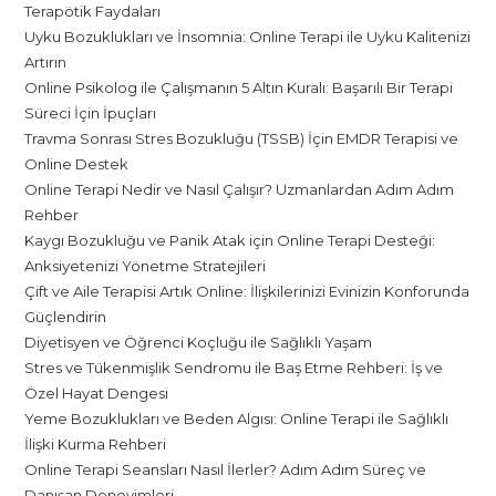
Terapötik Faydaları
Uyku Bozuklukları ve İnsomnia: Online Terapi ile Uyku Kalitenizi
Artırın
Online Psikolog ile Çalışmanın 5 Altın Kuralı: Başarılı Bir Terapi
Süreci İçin İpuçları
Travma Sonrası Stres Bozukluğu (TSSB) İçin EMDR Terapisi ve
Online Destek
Online Terapi Nedir ve Nasıl Çalışır? Uzmanlardan Adım Adım
Rehber
Kaygı Bozukluğu ve Panik Atak için Online Terapi Desteği:
Anksiyetenizi Yönetme Stratejileri
Çift ve Aile Terapisi Artık Online: İlişkilerinizi Evinizin Konforunda
Güçlendirin
Diyetisyen ve Öğrenci Koçluğu ile Sağlıklı Yaşam
Stres ve Tükenmişlik Sendromu ile Baş Etme Rehberi: İş ve
Özel Hayat Dengesi
Yeme Bozuklukları ve Beden Algısı: Online Terapi ile Sağlıklı
İlişki Kurma Rehberi
Online Terapi Seansları Nasıl İlerler? Adım Adım Süreç ve
Danışan Deneyimleri