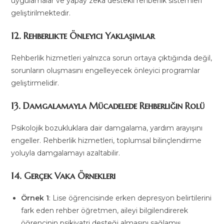
uygulamalar ve yapay zekâ destekli rehberlik sistemleri
geliştirilmektedir.
12. Rehberlikte Önleyici Yaklaşımlar
Rehberlik hizmetleri yalnızca sorun ortaya çıktığında değil,
sorunların oluşmasını engelleyecek önleyici programlar
geliştirmelidir.
13. Damgalamayla Mücadelede Rehberliğin Rolü
Psikolojik bozukluklara dair damgalama, yardım arayışını
engeller. Rehberlik hizmetleri, toplumsal bilinçlendirme
yoluyla damgalamayı azaltabilir.
14. Gerçek Vaka Örnekleri
Örnek 1
: Lise öğrencisinde erken depresyon belirtilerini
fark eden rehber öğretmen, aileyi bilgilendirerek
öğrencinin psikiyatri desteği almasını sağlamış,