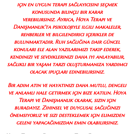
için en uygun terapi sağlayıcısını seçmek
konusunda bilinçli bir karar
verebilirsiniz. Ayrıca, Hoya Terapi ve
Danışmanlık’ta psikolojiyle ilgili makaleler,
rehberler ve bilgilendirici içerikler de
bulunmaktadır. Ruh sağlığına dair güncel
konuları ele alan yazılarımızı takip ederek,
kendinizi ve sevdiklerinizi daha iyi anlayabilir,
sağlıklı bir yaşam tarzı oluşturmanıza yardımcı
olacak ipuçları edinebilirsiniz.
Bir adım atın ve hayatınızı daha mutlu, dengeli
ve anlamlı hale getirmek için bize katılın. Hoya
Terapi ve Danışmanlık olarak, sizin için
buradayız. Zihinsel ve duygusal sağlığınızı
önemsiyoruz ve sizi desteklemek için elimizden
geleni yapacağımızdan emin olabilirsiniz.