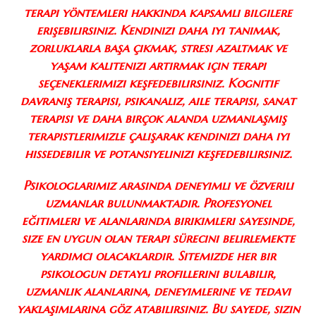
terapi yöntemleri hakkında kapsamlı bilgilere
erişebilirsiniz. Kendinizi daha iyi tanımak,
zorluklarla başa çıkmak, stresi azaltmak ve
yaşam kalitenizi artırmak için terapi
seçeneklerimizi keşfedebilirsiniz. Kognitif
davranış terapisi, psikanaliz, aile terapisi, sanat
terapisi ve daha birçok alanda uzmanlaşmış
terapistlerimizle çalışarak kendinizi daha iyi
hissedebilir ve potansiyelinizi keşfedebilirsiniz.
Psikologlarımız arasında deneyimli ve özverili
uzmanlar bulunmaktadır. Profesyonel
eğitimleri ve alanlarında birikimleri sayesinde,
size en uygun olan terapi sürecini belirlemekte
yardımcı olacaklardır. Sitemizde her bir
psikologun detaylı profillerini bulabilir,
uzmanlık alanlarına, deneyimlerine ve tedavi
yaklaşımlarına göz atabilirsiniz. Bu sayede, sizin