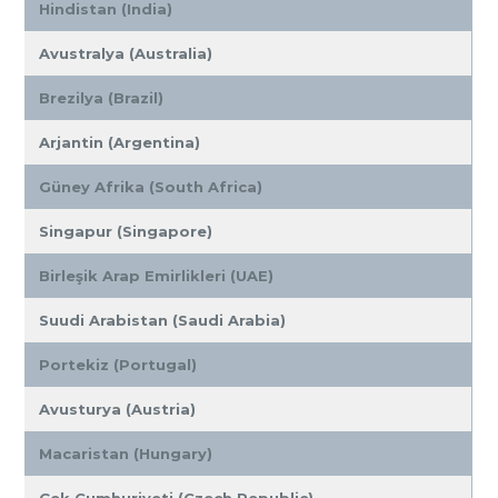
Hindistan (India)
Avustralya (Australia)
Brezilya (Brazil)
Arjantin (Argentina)
Güney Afrika (South Africa)
Singapur (Singapore)
Birleşik Arap Emirlikleri (UAE)
Suudi Arabistan (Saudi Arabia)
Portekiz (Portugal)
Avusturya (Austria)
Macaristan (Hungary)