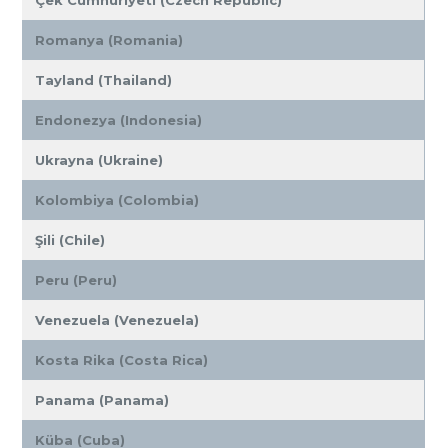
Çek Cumhuriyeti (Czech Republic)
Romanya (Romania)
Tayland (Thailand)
Endonezya (Indonesia)
Ukrayna (Ukraine)
Kolombiya (Colombia)
Şili (Chile)
Peru (Peru)
Venezuela (Venezuela)
Kosta Rika (Costa Rica)
Panama (Panama)
Küba (Cuba)