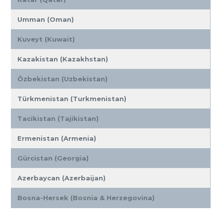
Umman (Oman)
Kuveyt (Kuwait)
Kazakistan (Kazakhstan)
Özbekistan (Uzbekistan)
Türkmenistan (Turkmenistan)
Tacikistan (Tajikistan)
Ermenistan (Armenia)
Gürcistan (Georgia)
Azerbaycan (Azerbaijan)
Bosna-Hersek (Bosnia & Herzegovina)