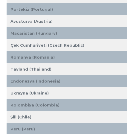
Portekiz (Portugal)
Avusturya (Austria)
Macaristan (Hungary)
Çek Cumhuriyeti (Czech Republic)
Romanya (Romania)
Tayland (Thailand)
Endonezya (Indonesia)
Ukrayna (Ukraine)
Kolombiya (Colombia)
Şili (Chile)
Peru (Peru)