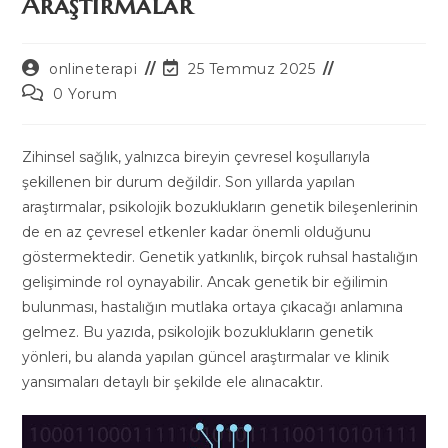
Araştırmalar
Post
Post
onlineterapi
25 Temmuz 2025
author:
last
Post
0 Yorum
modified:
comments:
Zihinsel sağlık, yalnızca bireyin çevresel koşullarıyla
şekillenen bir durum değildir. Son yıllarda yapılan
araştırmalar, psikolojik bozuklukların genetik bileşenlerinin
de en az çevresel etkenler kadar önemli olduğunu
göstermektedir. Genetik yatkınlık, birçok ruhsal hastalığın
gelişiminde rol oynayabilir. Ancak genetik bir eğilimin
bulunması, hastalığın mutlaka ortaya çıkacağı anlamına
gelmez. Bu yazıda, psikolojik bozuklukların genetik
yönleri, bu alanda yapılan güncel araştırmalar ve klinik
yansımaları detaylı bir şekilde ele alınacaktır.