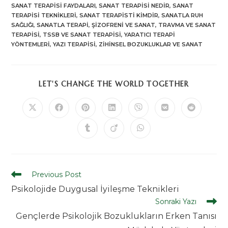
SANAT TERAPISI FAYDALARI
,
SANAT TERAPISI NEDIR
,
SANAT
TERAPISI TEKNIKLERI
,
SANAT TERAPISTI KIMDIR
,
SANATLA RUH
SAĞLIĞI
,
SANATLA TERAPI
,
ŞIZOFRENI VE SANAT
,
TRAVMA VE SANAT
TERAPISI
,
TSSB VE SANAT TERAPISI
,
YARATICI TERAPI
YÖNTEMLERI
,
YAZI TERAPISI
,
ZIHINSEL BOZUKLUKLAR VE SANAT
SHARE
LET'S CHANGE THE WORLD TOGETHER
THIS
CONTENT
Opens
Opens
Opens
Opens
Opens
Opens
Opens
in
in
in
in
in
in
in
a
a
a
a
a
a
a
Opens
Opens
Opens
new
new
new
new
new
new
new
in
in
in
window
window
window
window
window
window
window
a
a
a
new
new
new
window
window
window
Read
Previous Post
more
Psikolojide Duygusal İyileşme Teknikleri
articles
Sonraki Yazı
Gençlerde Psikolojik Bozuklukların Erken Tanısı