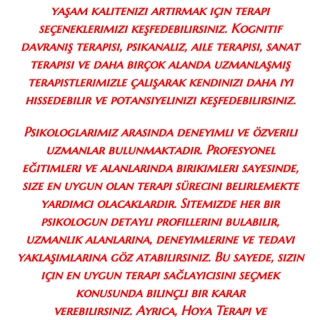
yaşam kalitenizi artırmak için terapi
seçeneklerimizi keşfedebilirsiniz. Kognitif
davranış terapisi, psikanaliz, aile terapisi, sanat
terapisi ve daha birçok alanda uzmanlaşmış
terapistlerimizle çalışarak kendinizi daha iyi
hissedebilir ve potansiyelinizi keşfedebilirsiniz.
Psikologlarımız arasında deneyimli ve özverili
uzmanlar bulunmaktadır. Profesyonel
eğitimleri ve alanlarında birikimleri sayesinde,
size en uygun olan terapi sürecini belirlemekte
yardımcı olacaklardır. Sitemizde her bir
psikologun detaylı profillerini bulabilir,
uzmanlık alanlarına, deneyimlerine ve tedavi
yaklaşımlarına göz atabilirsiniz. Bu sayede, sizin
için en uygun terapi sağlayıcısını seçmek
konusunda bilinçli bir karar
verebilirsiniz. Ayrıca, Hoya Terapi ve