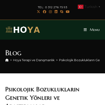
Skip
Turkish
TEL: 0 312 276 75 93
▼
to
content
Menu
Blog
>
Hoya Terapi ve Danışmanlık
>
Psikolojik Bozuklukların Genet
Psikolojik Bozuklukların
Genetik Yönleri ve