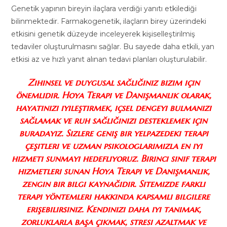
Genetik yapının bireyin ilaçlara verdiği yanıtı etkilediği
bilinmektedir. Farmakogenetik, ilaçların birey üzerindeki
etkisini genetik düzeyde inceleyerek kişiselleştirilmiş
tedaviler oluşturulmasını sağlar. Bu sayede daha etkili, yan
etkisi az ve hızlı yanıt alınan tedavi planları oluşturulabilir.
Zihinsel ve duygusal sağlığınız bizim için
önemlidir. Hoya Terapi ve Danışmanlık olarak,
hayatınızı iyileştirmek, içsel dengeyi bulmanızı
sağlamak ve ruh sağlığınızı desteklemek için
buradayız. Sizlere geniş bir yelpazedeki terapi
çeşitleri ve uzman psikologlarımızla en iyi
hizmeti sunmayı hedefliyoruz. Birinci sınıf terapi
hizmetleri sunan Hoya Terapi ve Danışmanlık,
zengin bir bilgi kaynağıdır. Sitemizde farklı
terapi yöntemleri hakkında kapsamlı bilgilere
erişebilirsiniz. Kendinizi daha iyi tanımak,
zorluklarla başa çıkmak, stresi azaltmak ve