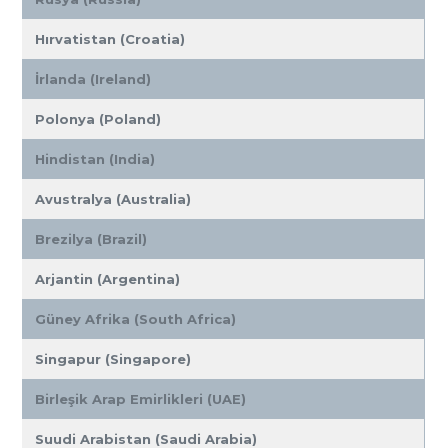
Hırvatistan (Croatia)
İrlanda (Ireland)
Polonya (Poland)
Hindistan (India)
Avustralya (Australia)
Brezilya (Brazil)
Arjantin (Argentina)
Güney Afrika (South Africa)
Singapur (Singapore)
Birleşik Arap Emirlikleri (UAE)
Suudi Arabistan (Saudi Arabia)