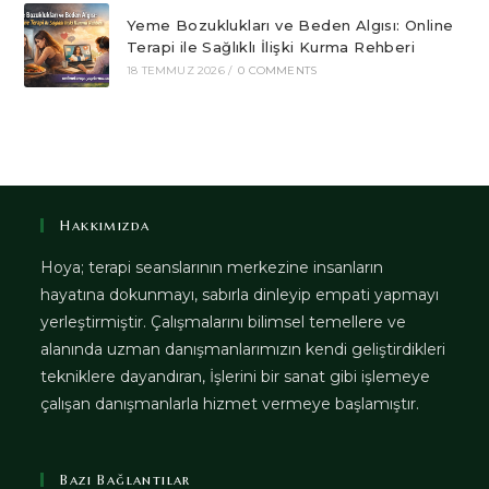
Yeme Bozuklukları ve Beden Algısı: Online
Terapi ile Sağlıklı İlişki Kurma Rehberi
18 TEMMUZ 2026
/
0 COMMENTS
Hakkımızda
Hoya; terapi seanslarının merkezine insanların
hayatına dokunmayı, sabırla dinleyip empati yapmayı
yerleştirmiştir. Çalışmalarını bilimsel temellere ve
alanında uzman danışmanlarımızın kendi geliştirdikleri
tekniklere dayandıran, İşlerini bir sanat gibi işlemeye
çalışan danışmanlarla hizmet vermeye başlamıştır.
Bazı Bağlantılar