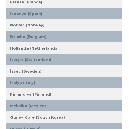
Fransa (France)
İspanya (Spain)
Norveç (Norway)
Belçika (Belgium)
Hollanda (Netherlands)
İsviçre (Switzerland)
İsveç (Sweden)
İtalya (Italy)
Finlandiya (Finland)
Meksika (Mexico)
Güney Kore (South Korea)
Rusya (Russia)