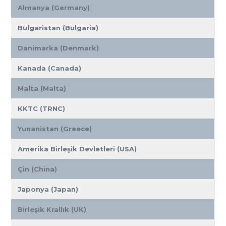
Almanya (Germany)
Bulgaristan (Bulgaria)
Danimarka (Denmark)
Kanada (Canada)
Malta (Malta)
KKTC (TRNC)
Yunanistan (Greece)
Amerika Birleşik Devletleri (USA)
Çin (China)
Japonya (Japan)
Birleşik Krallık (UK)