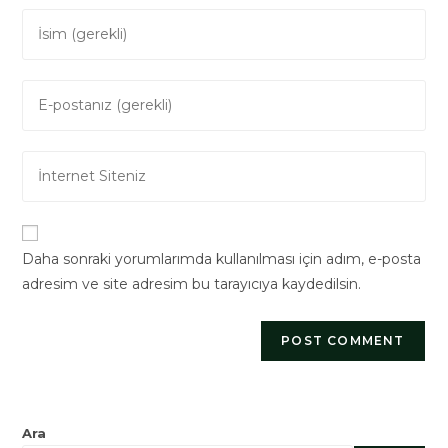
Enter
your
name
Enter
or
your
username
email
to
Enter
address
comment
your
to
website
comment
URL
Daha sonraki yorumlarımda kullanılması için adım, e-posta
(optional)
adresim ve site adresim bu tarayıcıya kaydedilsin.
Ara