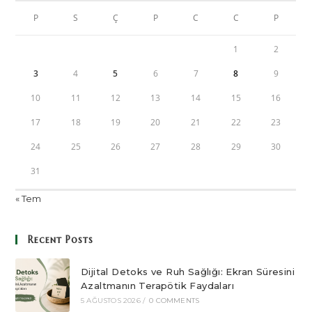
P
S
Ç
P
C
C
P
1
2
3
4
5
6
7
8
9
10
11
12
13
14
15
16
17
18
19
20
21
22
23
24
25
26
27
28
29
30
31
« Tem
Recent Posts
Dijital Detoks ve Ruh Sağlığı: Ekran Süresini
Azaltmanın Terapötik Faydaları
5 AĞUSTOS 2026
/
0 COMMENTS