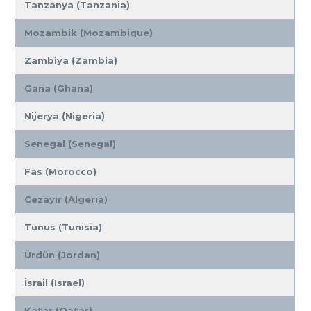
Tanzanya (Tanzania)
Mozambik (Mozambique)
Zambiya (Zambia)
Gana (Ghana)
Nijerya (Nigeria)
Senegal (Senegal)
Fas (Morocco)
Cezayir (Algeria)
Tunus (Tunisia)
Ürdün (Jordan)
İsrail (Israel)
Katar (Qatar)