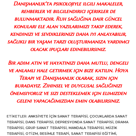
Danışmanlık’ta psikolojiyle ilgili makaleler,
rehberler ve bilgilendirici içerikler de
bulunmaktadır. Ruh sağlığına dair güncel
konuları ele alan yazılarımızı takip ederek,
kendinizi ve sevdiklerinizi daha iyi anlayabilir,
sağlıklı bir yaşam tarzı oluşturmanıza yardımcı
olacak ipuçları edinebilirsiniz.
Bir adım atın ve hayatınızı daha mutlu, dengeli
ve anlamlı hale getirmek için bize katılın. Hoya
Terapi ve Danışmanlık olarak, sizin için
buradayız. Zihinsel ve duygusal sağlığınızı
önemsiyoruz ve sizi desteklemek için elimizden
geleni yapacağımızdan emin olabilirsiniz.
ETIKETLER
:
ANKSIYETE IÇIN SANAT TERAPISI
,
ÇOCUKLARDA SANAT
TERAPISI
,
DANS TERAPISI
,
DEPRESYONDA SANAT TERAPISI
,
DRAMA
TERAPISI
,
GRUP SANAT TERAPISI
,
MANDALA TERAPISI
,
MÜZIK
TERAPISI
,
OTIZM
,
RESIMLE TERAPI
,
SANAT TERAPISI EĞITIMI
,