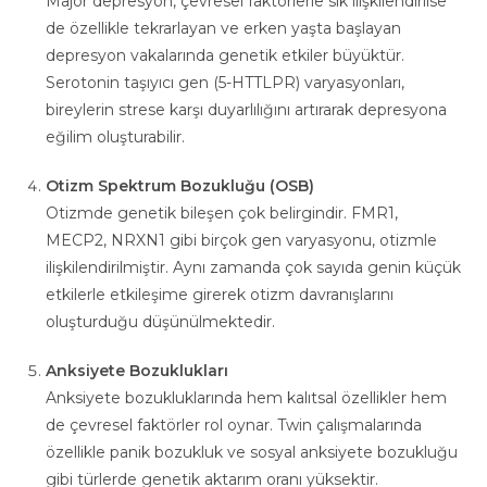
Major depresyon, çevresel faktörlerle sık ilişkilendirilse
de özellikle tekrarlayan ve erken yaşta başlayan
depresyon vakalarında genetik etkiler büyüktür.
Serotonin taşıyıcı gen (5-HTTLPR) varyasyonları,
bireylerin strese karşı duyarlılığını artırarak depresyona
eğilim oluşturabilir.
Otizm Spektrum Bozukluğu (OSB)
Otizmde genetik bileşen çok belirgindir. FMR1,
MECP2, NRXN1 gibi birçok gen varyasyonu, otizmle
ilişkilendirilmiştir. Aynı zamanda çok sayıda genin küçük
etkilerle etkileşime girerek otizm davranışlarını
oluşturduğu düşünülmektedir.
Anksiyete Bozuklukları
Anksiyete bozukluklarında hem kalıtsal özellikler hem
de çevresel faktörler rol oynar. Twin çalışmalarında
özellikle panik bozukluk ve sosyal anksiyete bozukluğu
gibi türlerde genetik aktarım oranı yüksektir.